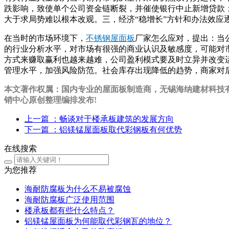
跌影响，致使单个公司资金链断裂，并催使银行中止新增贷款；
大于求局势难以根本改观。三，经济“稳增长”方针和办法效应
在当时的市场环境下，
不锈钢屋面板
厂家怎么应对，提出：当
的行业分析水平，对市场有很强的商业认识及敏感度，可能对
方式来赚取赢利也越来越难，公司盈利模式要及时立异并改变
管理水平，加强风险防范。社会库存出现降低的趋势，商家对
本文著作权属：国内专业的屋面板制造商，无锡海纳建材科技有限
销中心原创整理编排发布!
上一篇
：畅谈对于楼承板建筑的发展方向
下一篇
：铝镁锰屋面板取代彩钢板有何优势
在线搜索
为您推荐
海耐防腐板为什么不易被腐蚀
海耐防腐板广泛使用范围
楼承板都有些什么特点？
铝镁锰屋面板为何能取代彩钢瓦的地位？