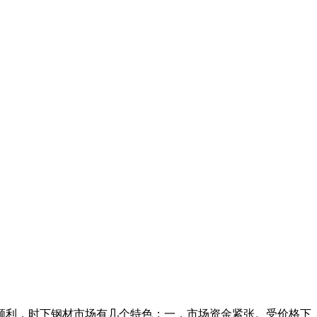
！
！
顺利，时下钢材市场有几个特色：一，市场资金紧张。受价格下