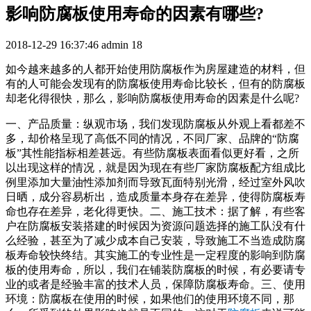
影响防腐板使用寿命的因素有哪些?
2018-12-29 16:37:46
admin
18
如今越来越多的人都开始使用防腐板作为房屋建造的材料，但
有的人可能会发现有的防腐板使用寿命比较长，但有的防腐板
却老化得很快，那么，影响防腐板使用寿命的因素是什么呢?
一、产品质量：纵观市场，我们发现防腐板从外观上看都差不
多，却价格呈现了高低不同的情况，不同厂家、品牌的“防腐
板”其性能指标相差甚远。有些防腐板表面看似更好看，之所
以出现这样的情况，就是因为现在有些厂家防腐板配方组成比
例里添加大量油性添加剂而导致瓦面特别光滑，经过室外风吹
日晒，成分容易析出，造成质量本身存在差异，使得防腐板寿
命也存在差异，老化得更快。二、施工技术：据了解，有些客
户在防腐板安装搭建的时候因为资源问题选择的施工队没有什
么经验，甚至为了减少成本自己安装，导致施工不当造成防腐
板寿命较快终结。其实施工的专业性是一定程度的影响到防腐
板的使用寿命，所以，我们在铺装防腐板的时候，有必要请专
业的或者是经验丰富的技术人员，保障防腐板寿命。三、使用
环境：防腐板在使用的时候，如果他们的使用环境不同，那